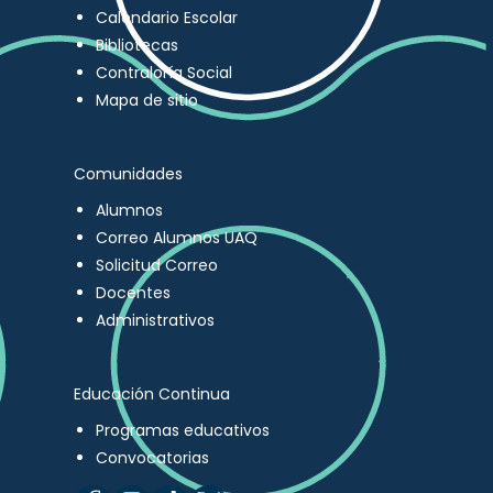
Calendario Escolar
Bibliotecas
Contraloría Social
Mapa de sitio
Comunidades
Alumnos
Correo Alumnos UAQ
Solicitud Correo
Docentes
Administrativos
Educación Continua
Programas educativos
Convocatorias