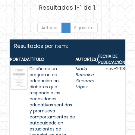
Resultados 1-1 de 1.
Anterior
1
Siguiente
Resultados por ítem:
FECHA DE
PORTADA
TÍTULO
AUTOR(ES)
PUBLICACIÓN
Diseño de un
María
nov-2018
programa de
Berenice
educación en
Guerrero
diabetes que
López
responda a las
necesidades
educativas sentidas
y promueva
comportamientos de
autocuidado en
estudiantes de