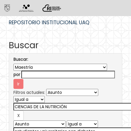
Skip
REPOSITORIO INSTITUCIONAL UAQ
navigation
Buscar
Buscar:
por
Filtros actuales: