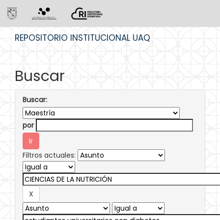
Skip
REPOSITORIO INSTITUCIONAL UAQ
navigation
Buscar
Buscar:
por
Filtros actuales: