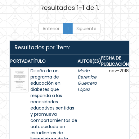
Resultados 1-1 de 1.
Anterior
1
Siguiente
Resultados por ítem:
FECHA DE
PORTADA
TÍTULO
AUTOR(ES)
PUBLICACIÓN
Diseño de un
María
nov-2018
programa de
Berenice
educación en
Guerrero
diabetes que
López
responda a las
necesidades
educativas sentidas
y promueva
comportamientos de
autocuidado en
estudiantes de