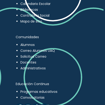
Calendario Escolar
Bibliotecas
Contraloría Social
Mapa de sitio
Comunidades
Alumnos
Correo Alumnos UAQ
Solicitud Correo
Docentes
Administrativos
Educación Continua
Programas educativos
Convocatorias