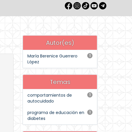
Autor(es)
María Berenice Guerrero
1
López
Temas
comportamientos de
1
autocuidado
programa de educación en
1
diabetes