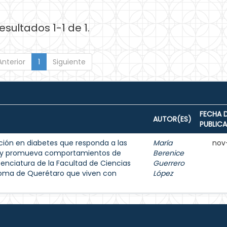
esultados 1-1 de 1.
Anterior
1
Siguiente
FECHA 
AUTOR(ES)
PUBLIC
ión en diabetes que responda a las
María
nov
s y promueva comportamientos de
Berenice
enciatura de la Facultad de Ciencias
Guerrero
noma de Querétaro que viven con
López