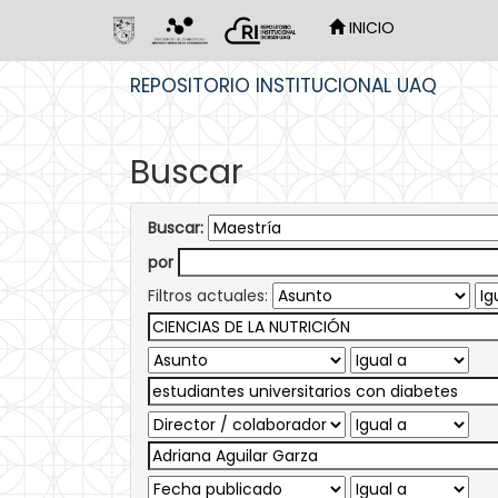
INICIO
Skip
REPOSITORIO INSTITUCIONAL UAQ
navigation
Buscar
Buscar:
por
Filtros actuales: