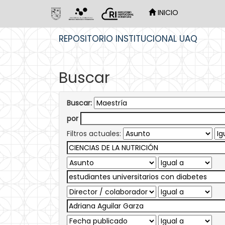
INICIO
Skip
REPOSITORIO INSTITUCIONAL UAQ
navigation
Buscar
Buscar:
por
Filtros actuales: