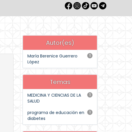
Autor(es)
María Berenice Guerrero
1
López
Temas
MEDICINA Y CIENCIAS DE LA
1
SALUD
programa de educación en
1
diabetes