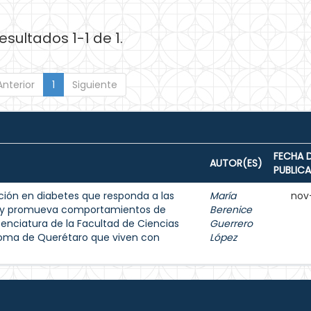
esultados 1-1 de 1.
Anterior
1
Siguiente
FECHA 
AUTOR(ES)
PUBLIC
ión en diabetes que responda a las
María
nov
s y promueva comportamientos de
Berenice
enciatura de la Facultad de Ciencias
Guerrero
noma de Querétaro que viven con
López