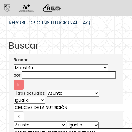
Skip
REPOSITORIO INSTITUCIONAL UAQ
navigation
Buscar
Buscar:
por
Filtros actuales: