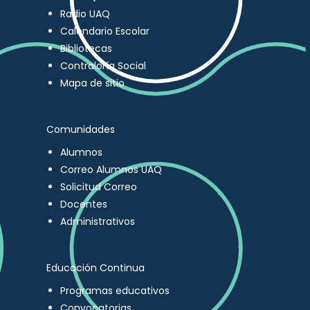
Radio UAQ
Calendario Escolar
Bibliotecas
Contraloría Social
Mapa de sitio
Comunidades
Alumnos
Correo Alumnos UAQ
Solicitud Correo
Docentes
Administrativos
Educación Continua
Programas educativos
Convocatorias