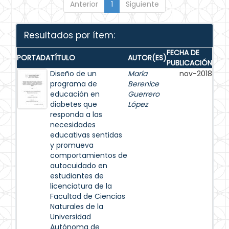
Anterior
1
Siguiente
Resultados por ítem:
FECHA DE
PORTADA
TÍTULO
AUTOR(ES)
PUBLICACIÓN
Diseño de un
María
nov-2018
programa de
Berenice
educación en
Guerrero
diabetes que
López
responda a las
necesidades
educativas sentidas
y promueva
comportamientos de
autocuidado en
estudiantes de
licenciatura de la
Facultad de Ciencias
Naturales de la
Universidad
Autónoma de