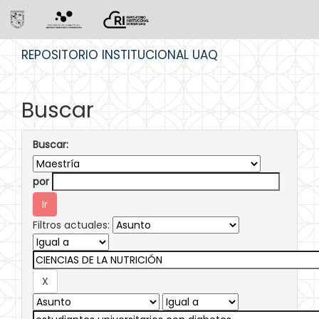
Skip
REPOSITORIO INSTITUCIONAL UAQ
navigation
Buscar
Buscar:
por
Filtros actuales: