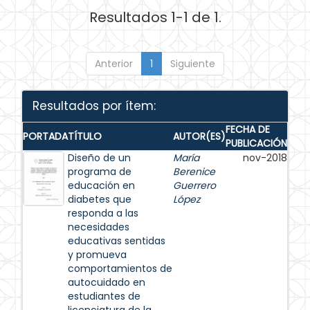
Resultados 1-1 de 1.
Anterior
1
Siguiente
Resultados por ítem:
FECHA DE
PORTADA
TÍTULO
AUTOR(ES)
PUBLICACIÓN
Diseño de un
María
nov-2018
programa de
Berenice
educación en
Guerrero
diabetes que
López
responda a las
necesidades
educativas sentidas
y promueva
comportamientos de
autocuidado en
estudiantes de