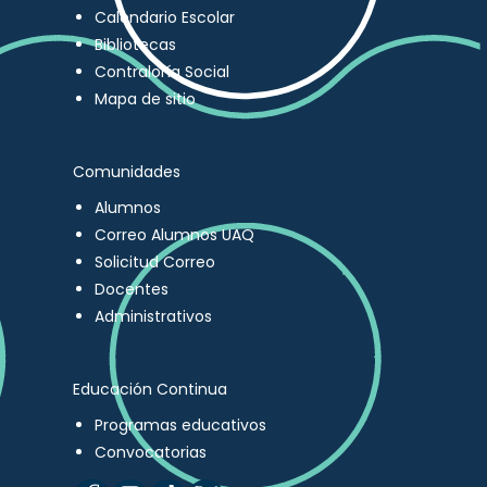
Calendario Escolar
Bibliotecas
Contraloría Social
Mapa de sitio
Comunidades
Alumnos
Correo Alumnos UAQ
Solicitud Correo
Docentes
Administrativos
Educación Continua
Programas educativos
Convocatorias