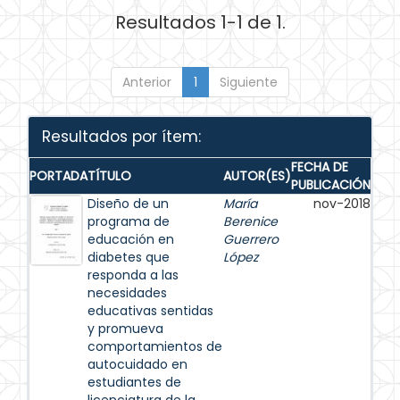
Resultados 1-1 de 1.
Anterior
1
Siguiente
Resultados por ítem:
FECHA DE
PORTADA
TÍTULO
AUTOR(ES)
PUBLICACIÓN
Diseño de un
María
nov-2018
programa de
Berenice
educación en
Guerrero
diabetes que
López
responda a las
necesidades
educativas sentidas
y promueva
comportamientos de
autocuidado en
estudiantes de