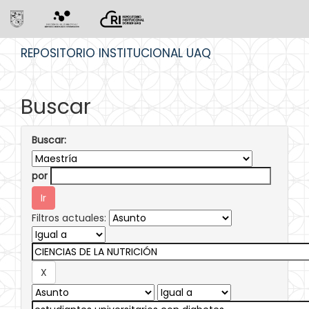
Skip
REPOSITORIO INSTITUCIONAL UAQ
navigation
Buscar
Buscar:
por
Filtros actuales: