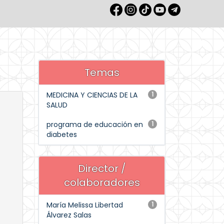
Temas
MEDICINA Y CIENCIAS DE LA
1
SALUD
programa de educación en
1
diabetes
Director /
colaboradores
María Melissa Libertad
1
Álvarez Salas