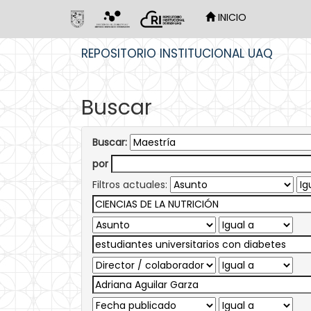
INICIO
Skip
REPOSITORIO INSTITUCIONAL UAQ
navigation
Buscar
Buscar:
por
Filtros actuales: