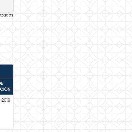
anzados
DE
ACIÓN
-2018