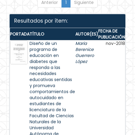
Anterior
1
Siguiente
Resultados por ítem:
FECHA DE
PORTADA
TÍTULO
AUTOR(ES)
PUBLICACIÓN
Diseño de un
María
nov-2018
programa de
Berenice
educación en
Guerrero
diabetes que
López
responda a las
necesidades
educativas sentidas
y promueva
comportamientos de
autocuidado en
estudiantes de
licenciatura de la
Facultad de Ciencias
Naturales de la
Universidad
Autónoma de