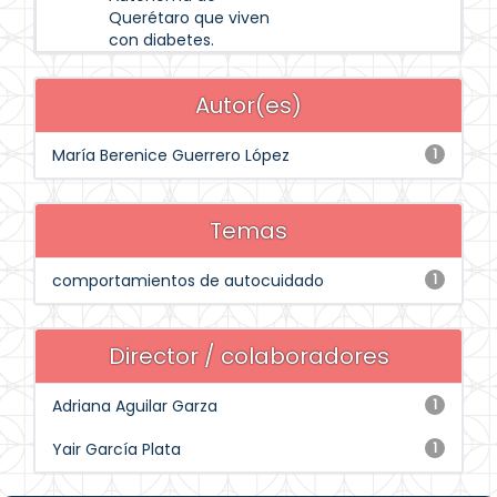
Querétaro que viven
con diabetes.
Autor(es)
María Berenice Guerrero López
1
Temas
comportamientos de autocuidado
1
Director / colaboradores
Adriana Aguilar Garza
1
Yair García Plata
1