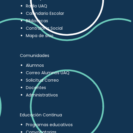
Radio UAQ
Calendario Escolar
Bibliotecas
Contraloría Social
Mapa de sitio
Comunidades
Alumnos
Correo Alumnos UAQ
Solicitud Correo
Docentes
Administrativos
Educación Continua
Programas educativos
Convocatorias