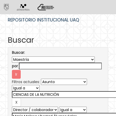
Skip
REPOSITORIO INSTITUCIONAL UAQ
navigation
Buscar
Buscar:
por
Filtros actuales: