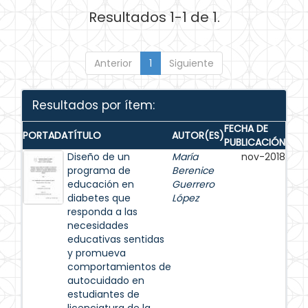
Resultados 1-1 de 1.
Anterior
1
Siguiente
Resultados por ítem:
FECHA DE
PORTADA
TÍTULO
AUTOR(ES)
PUBLICACIÓN
Diseño de un
María
nov-2018
programa de
Berenice
educación en
Guerrero
diabetes que
López
responda a las
necesidades
educativas sentidas
y promueva
comportamientos de
autocuidado en
estudiantes de