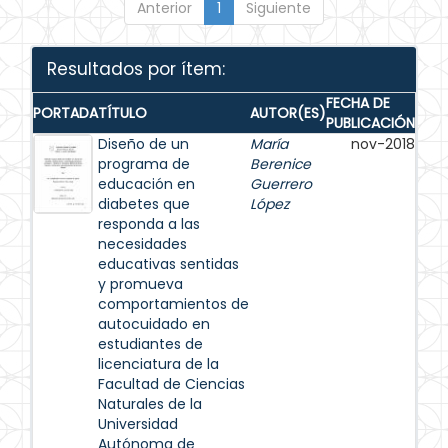
Anterior
1
Siguiente
Resultados por ítem:
FECHA DE
PORTADA
TÍTULO
AUTOR(ES)
PUBLICACIÓN
Diseño de un
María
nov-2018
programa de
Berenice
educación en
Guerrero
diabetes que
López
responda a las
necesidades
educativas sentidas
y promueva
comportamientos de
autocuidado en
estudiantes de
licenciatura de la
Facultad de Ciencias
Naturales de la
Universidad
Autónoma de