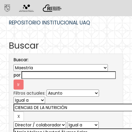
Skip
REPOSITORIO INSTITUCIONAL UAQ
navigation
Buscar
Buscar:
por
Filtros actuales: