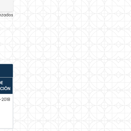
anzados
DE
ACIÓN
-2018