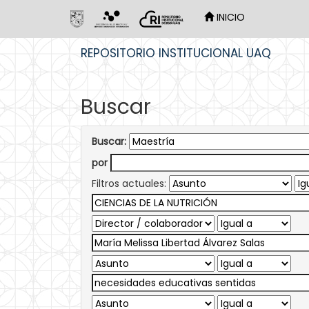
INICIO
Skip
REPOSITORIO INSTITUCIONAL UAQ
navigation
Buscar
Buscar:
por
Filtros actuales: