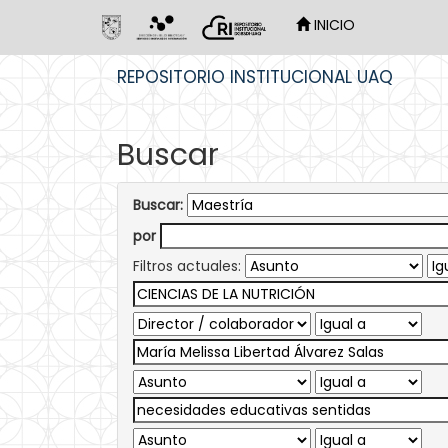
INICIO
Skip
REPOSITORIO INSTITUCIONAL UAQ
navigation
Buscar
Buscar:
por
Filtros actuales: