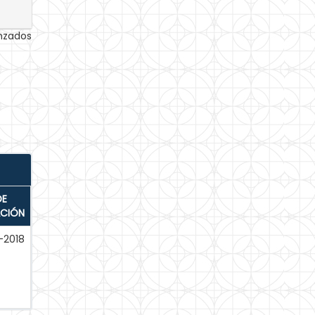
anzados
DE
ACIÓN
-2018