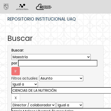
Skip
REPOSITORIO INSTITUCIONAL UAQ
navigation
Buscar
Buscar:
por
Filtros actuales: