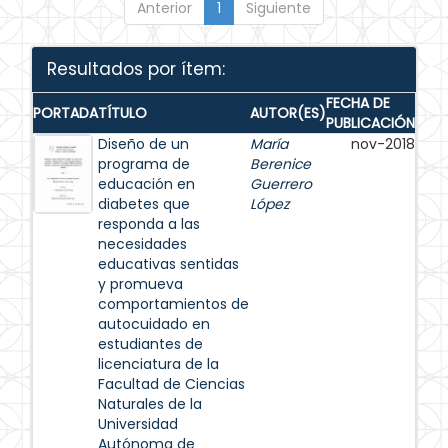
Anterior
1
Siguiente
Resultados por ítem:
FECHA DE
PORTADA
TÍTULO
AUTOR(ES)
PUBLICACIÓN
Diseño de un
María
nov-2018
programa de
Berenice
educación en
Guerrero
diabetes que
López
responda a las
necesidades
educativas sentidas
y promueva
comportamientos de
autocuidado en
estudiantes de
licenciatura de la
Facultad de Ciencias
Naturales de la
Universidad
Autónoma de