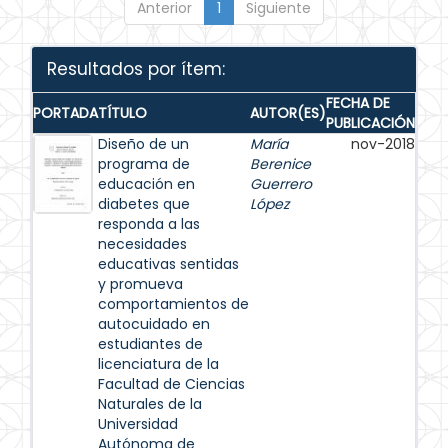
Anterior
1
Siguiente
Resultados por ítem:
FECHA DE
PORTADA
TÍTULO
AUTOR(ES)
PUBLICACIÓN
Diseño de un
María
nov-2018
programa de
Berenice
educación en
Guerrero
diabetes que
López
responda a las
necesidades
educativas sentidas
y promueva
comportamientos de
autocuidado en
estudiantes de
licenciatura de la
Facultad de Ciencias
Naturales de la
Universidad
Autónoma de