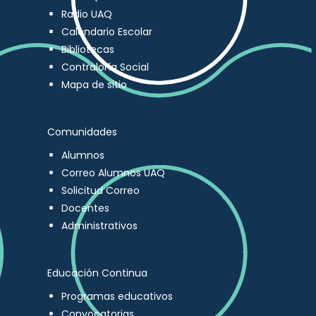
Radio UAQ
Calendario Escolar
Bibliotecas
Contraloría Social
Mapa de sitio
Comunidades
Alumnos
Correo Alumnos UAQ
Solicitud Correo
Docentes
Administrativos
Educación Continua
Programas educativos
Convocatorias