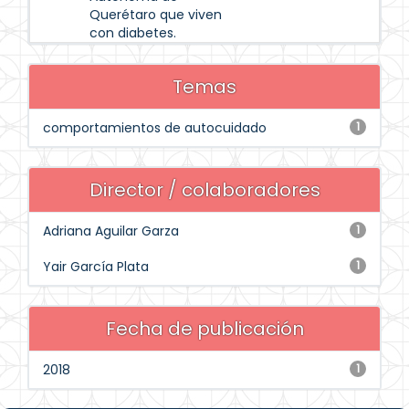
Querétaro que viven
con diabetes.
Temas
comportamientos de autocuidado
1
Director / colaboradores
Adriana Aguilar Garza
1
Yair García Plata
1
Fecha de publicación
2018
1