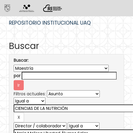
Skip
REPOSITORIO INSTITUCIONAL UAQ
navigation
Buscar
Buscar:
por
Filtros actuales: