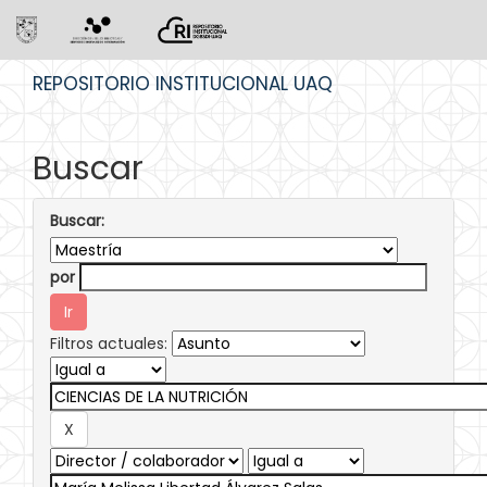
Skip
REPOSITORIO INSTITUCIONAL UAQ
navigation
Buscar
Buscar:
por
Filtros actuales: