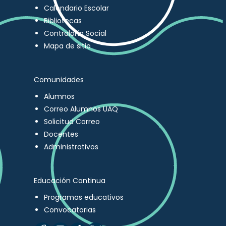
Calendario Escolar
Bibliotecas
Contraloría Social
Mapa de sitio
Comunidades
Alumnos
Correo Alumnos UAQ
Solicitud Correo
Docentes
Administrativos
Educación Continua
Programas educativos
Convocatorias