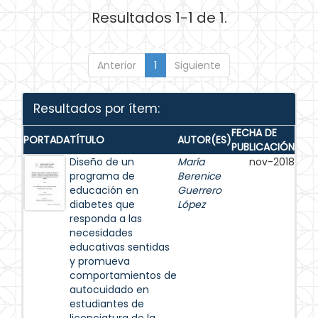
Resultados 1-1 de 1.
Anterior
1
Siguiente
Resultados por ítem:
FECHA DE
PORTADA
TÍTULO
AUTOR(ES)
PUBLICACIÓN
Diseño de un
María
nov-2018
programa de
Berenice
educación en
Guerrero
diabetes que
López
responda a las
necesidades
educativas sentidas
y promueva
comportamientos de
autocuidado en
estudiantes de