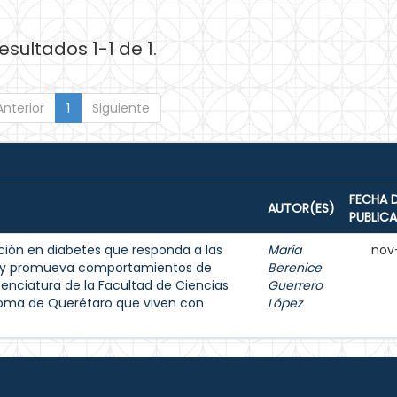
esultados 1-1 de 1.
Anterior
1
Siguiente
FECHA 
AUTOR(ES)
PUBLIC
ión en diabetes que responda a las
María
nov
s y promueva comportamientos de
Berenice
enciatura de la Facultad de Ciencias
Guerrero
noma de Querétaro que viven con
López