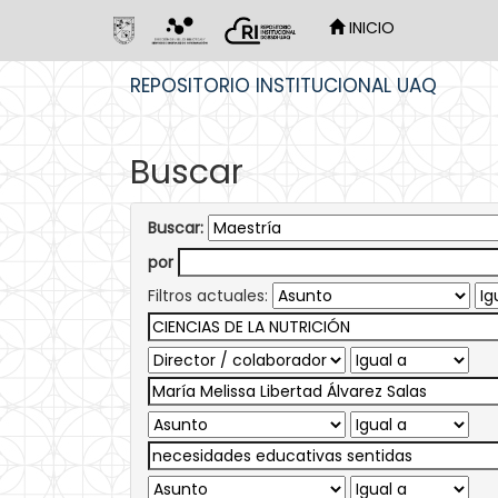
INICIO
Skip
REPOSITORIO INSTITUCIONAL UAQ
navigation
Buscar
Buscar:
por
Filtros actuales: