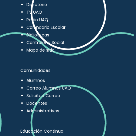
Directorio
TV UAQ
Radio UAQ
Calendario Escolar
Bibliotecas
Contraloría Social
Mapa de sitio
Comunidades
Alumnos
Correo Alumnos UAQ
Solicitud Correo
Docentes
Administrativos
Educación Continua