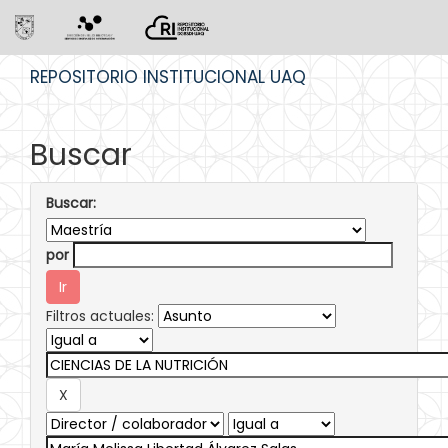
Skip
REPOSITORIO INSTITUCIONAL UAQ
navigation
Buscar
Buscar:
por
Filtros actuales: