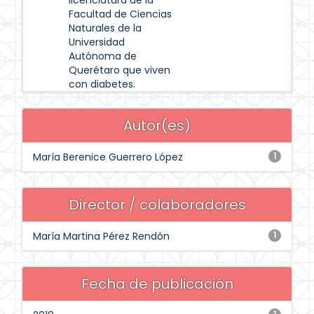
licenciatura de la
Facultad de Ciencias
Naturales de la
Universidad
Autónoma de
Querétaro que viven
con diabetes.
Autor(es)
María Berenice Guerrero López
1
Director / colaboradores
María Martina Pérez Rendón
1
Fecha de publicación