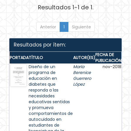
Resultados 1-1 de 1.
Anterior
1
Siguiente
Resultados por ítem:
FECHA DE
PORTADA
TÍTULO
AUTOR(ES)
PUBLICACIÓN
Diseño de un
María
nov-2018
programa de
Berenice
educación en
Guerrero
diabetes que
López
responda a las
necesidades
educativas sentidas
y promueva
comportamientos de
autocuidado en
estudiantes de