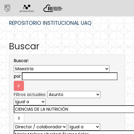
Skip
REPOSITORIO INSTITUCIONAL UAQ
navigation
Buscar
Buscar:
por
Filtros actuales: