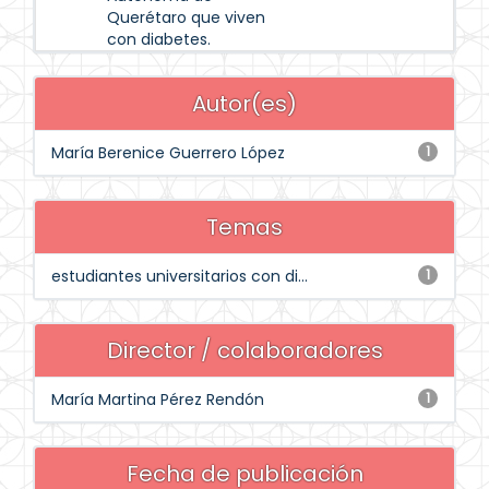
Querétaro que viven
con diabetes.
Autor(es)
María Berenice Guerrero López
1
Temas
estudiantes universitarios con di...
1
Director / colaboradores
María Martina Pérez Rendón
1
Fecha de publicación