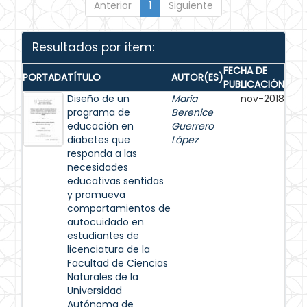
Anterior
1
Siguiente
Resultados por ítem:
FECHA DE
PORTADA
TÍTULO
AUTOR(ES)
PUBLICACIÓN
Diseño de un
María
nov-2018
programa de
Berenice
educación en
Guerrero
diabetes que
López
responda a las
necesidades
educativas sentidas
y promueva
comportamientos de
autocuidado en
estudiantes de
licenciatura de la
Facultad de Ciencias
Naturales de la
Universidad
Autónoma de