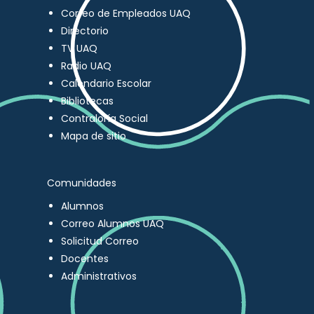
Correo de Empleados UAQ
Directorio
TV UAQ
Radio UAQ
Calendario Escolar
Bibliotecas
Contraloría Social
Mapa de sitio
Comunidades
Alumnos
Correo Alumnos UAQ
Solicitud Correo
Docentes
Administrativos