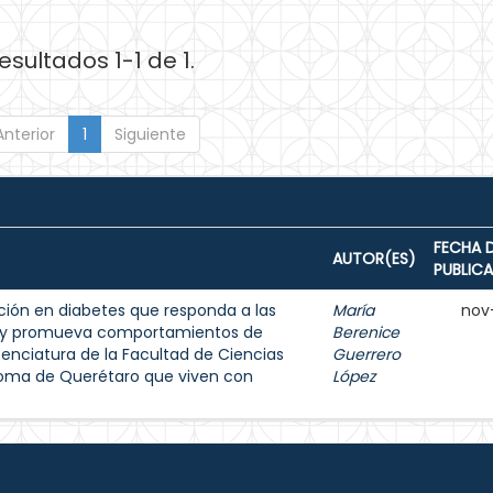
esultados 1-1 de 1.
Anterior
1
Siguiente
FECHA 
AUTOR(ES)
PUBLIC
ión en diabetes que responda a las
María
nov
s y promueva comportamientos de
Berenice
enciatura de la Facultad de Ciencias
Guerrero
noma de Querétaro que viven con
López