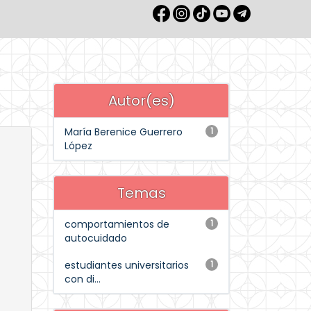
Autor(es)
María Berenice Guerrero
1
López
Temas
comportamientos de
1
autocuidado
estudiantes universitarios
1
con di...