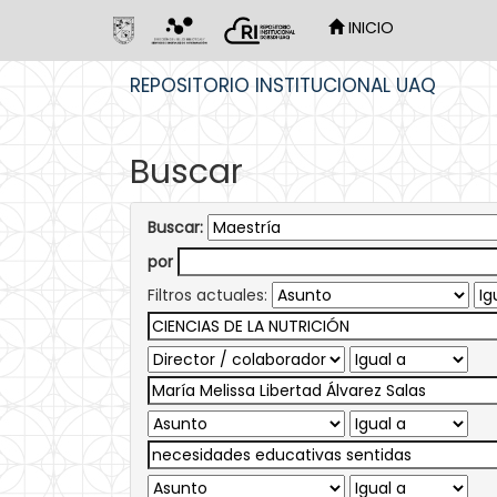
INICIO
Skip
REPOSITORIO INSTITUCIONAL UAQ
navigation
Buscar
Buscar:
por
Filtros actuales: