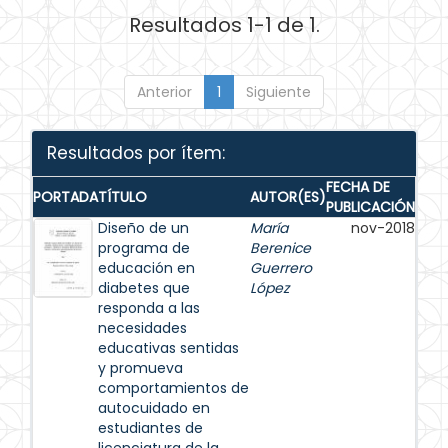
Resultados 1-1 de 1.
Anterior
1
Siguiente
Resultados por ítem:
FECHA DE
PORTADA
TÍTULO
AUTOR(ES)
PUBLICACIÓN
Diseño de un
María
nov-2018
programa de
Berenice
educación en
Guerrero
diabetes que
López
responda a las
necesidades
educativas sentidas
y promueva
comportamientos de
autocuidado en
estudiantes de