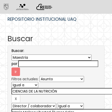
Skip
REPOSITORIO INSTITUCIONAL UAQ
navigation
Buscar
Buscar:
por
Filtros actuales: