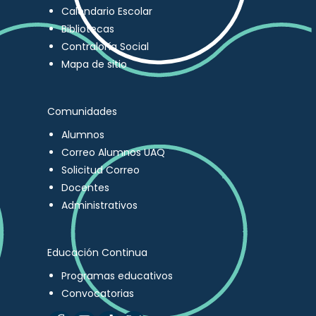
Calendario Escolar
Bibliotecas
Contraloría Social
Mapa de sitio
Comunidades
Alumnos
Correo Alumnos UAQ
Solicitud Correo
Docentes
Administrativos
Educación Continua
Programas educativos
Convocatorias