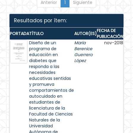
Anterior
1
Siguiente
Resultados por ítem:
FECHA DE
PORTADA
TÍTULO
AUTOR(ES)
PUBLICACIÓN
Diseño de un
María
nov-2018
programa de
Berenice
educación en
Guerrero
diabetes que
López
responda a las
necesidades
educativas sentidas
y promueva
comportamientos de
autocuidado en
estudiantes de
licenciatura de la
Facultad de Ciencias
Naturales de la
Universidad
Autónoma de