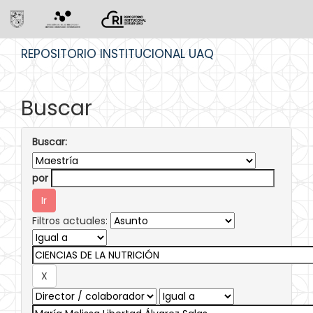
Skip
REPOSITORIO INSTITUCIONAL UAQ
navigation
Buscar
Buscar:
por
Filtros actuales: