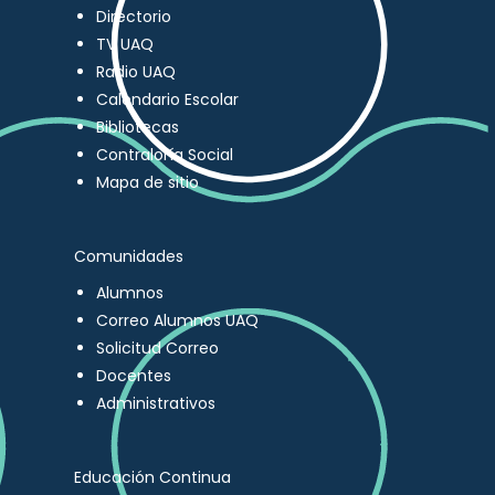
Directorio
TV UAQ
Radio UAQ
Calendario Escolar
Bibliotecas
Contraloría Social
Mapa de sitio
Comunidades
Alumnos
Correo Alumnos UAQ
Solicitud Correo
Docentes
Administrativos
Educación Continua