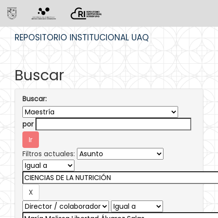
Skip
REPOSITORIO INSTITUCIONAL UAQ
navigation
Buscar
Buscar:
por
Filtros actuales: