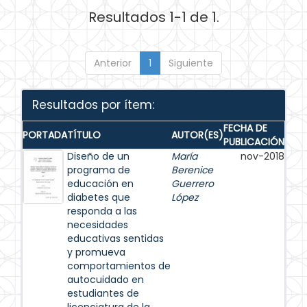
Resultados 1-1 de 1.
Anterior
1
Siguiente
Resultados por ítem:
FECHA DE
PORTADA
TÍTULO
AUTOR(ES)
PUBLICACIÓN
Diseño de un
María
nov-2018
programa de
Berenice
educación en
Guerrero
diabetes que
López
responda a las
necesidades
educativas sentidas
y promueva
comportamientos de
autocuidado en
estudiantes de