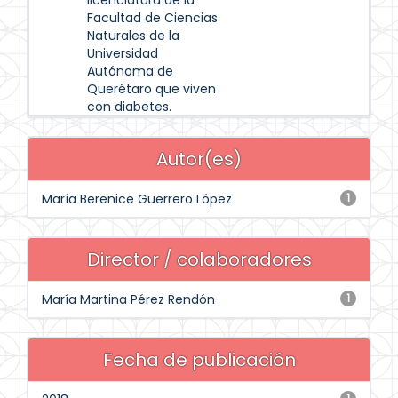
licenciatura de la
Facultad de Ciencias
Naturales de la
Universidad
Autónoma de
Querétaro que viven
con diabetes.
Autor(es)
María Berenice Guerrero López
1
Director / colaboradores
María Martina Pérez Rendón
1
Fecha de publicación