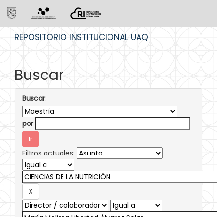
Skip
REPOSITORIO INSTITUCIONAL UAQ
navigation
Buscar
Buscar:
por
Filtros actuales: