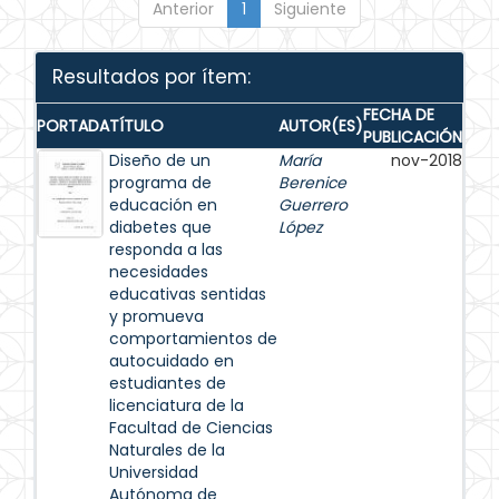
Anterior
1
Siguiente
Resultados por ítem:
FECHA DE
PORTADA
TÍTULO
AUTOR(ES)
PUBLICACIÓN
Diseño de un
María
nov-2018
programa de
Berenice
educación en
Guerrero
diabetes que
López
responda a las
necesidades
educativas sentidas
y promueva
comportamientos de
autocuidado en
estudiantes de
licenciatura de la
Facultad de Ciencias
Naturales de la
Universidad
Autónoma de