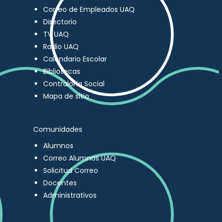
Correo de Empleados UAQ
Directorio
TV UAQ
Radio UAQ
Calendario Escolar
Bibliotecas
Contraloría Social
Mapa de sitio
Comunidades
Alumnos
Correo Alumnos UAQ
Solicitud Correo
Docentes
Administrativos