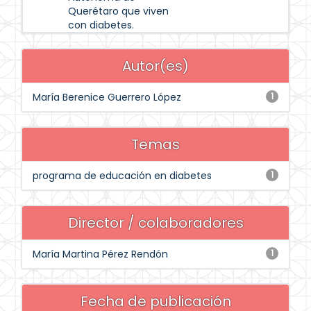
Querétaro que viven
con diabetes.
Autor(es)
María Berenice Guerrero López
1
Temas
programa de educación en diabetes
1
Director / colaboradores
María Martina Pérez Rendón
1
Fecha de publicación