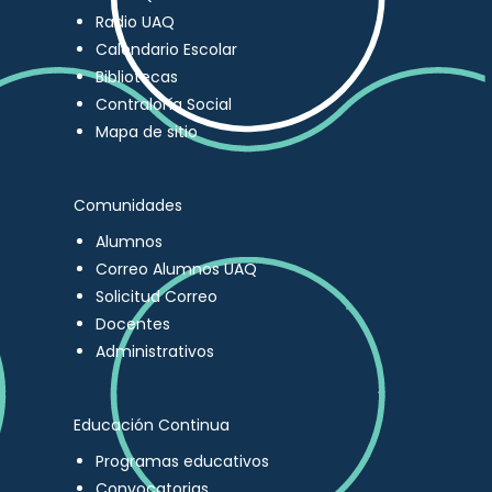
Radio UAQ
Calendario Escolar
Bibliotecas
Contraloría Social
Mapa de sitio
Comunidades
Alumnos
Correo Alumnos UAQ
Solicitud Correo
Docentes
Administrativos
Educación Continua
Programas educativos
Convocatorias