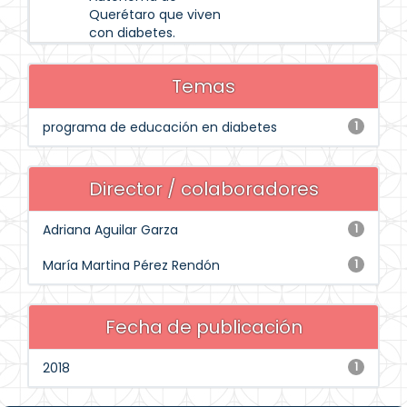
Querétaro que viven
con diabetes.
Temas
programa de educación en diabetes
1
Director / colaboradores
Adriana Aguilar Garza
1
María Martina Pérez Rendón
1
Fecha de publicación
2018
1