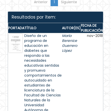
Anterior
1
Siguiente
Resultados por ítem:
FECHA DE
PORTADA
TÍTULO
AUTOR(ES)
PUBLICACIÓN
Diseño de un
María
nov-2018
programa de
Berenice
educación en
Guerrero
diabetes que
López
responda a las
necesidades
educativas sentidas
y promueva
comportamientos de
autocuidado en
estudiantes de
licenciatura de la
Facultad de Ciencias
Naturales de la
Universidad
Autónoma de