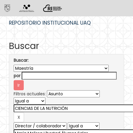
Skip
REPOSITORIO INSTITUCIONAL UAQ
navigation
Buscar
Buscar:
por
Filtros actuales: