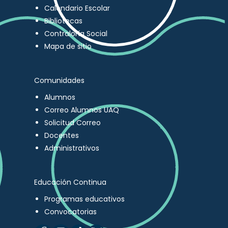
Calendario Escolar
Bibliotecas
Contraloría Social
Mapa de sitio
Comunidades
Alumnos
Correo Alumnos UAQ
Solicitud Correo
Docentes
Administrativos
Educación Continua
Programas educativos
Convocatorias