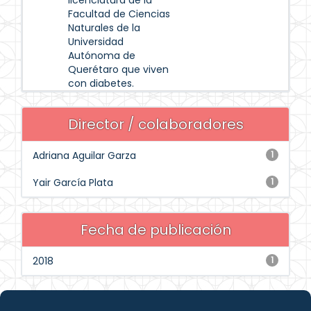
licenciatura de la
Facultad de Ciencias
Naturales de la
Universidad
Autónoma de
Querétaro que viven
con diabetes.
Director / colaboradores
Adriana Aguilar Garza
1
Yair García Plata
1
Fecha de publicación
2018
1