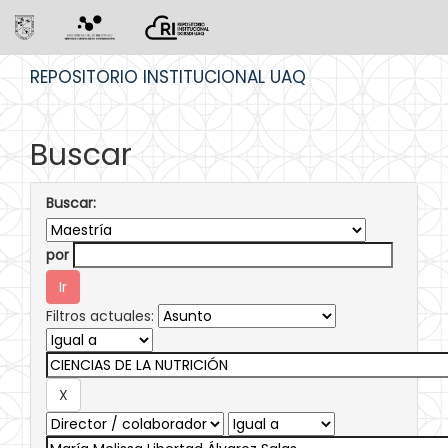
Skip
REPOSITORIO INSTITUCIONAL UAQ
navigation
Buscar
Buscar:
por
Filtros actuales: