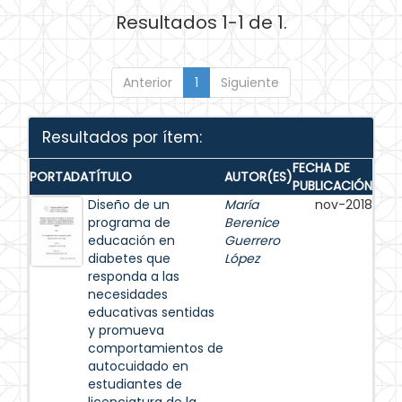
Resultados 1-1 de 1.
Anterior
1
Siguiente
Resultados por ítem:
FECHA DE
PORTADA
TÍTULO
AUTOR(ES)
PUBLICACIÓN
Diseño de un
María
nov-2018
programa de
Berenice
educación en
Guerrero
diabetes que
López
responda a las
necesidades
educativas sentidas
y promueva
comportamientos de
autocuidado en
estudiantes de