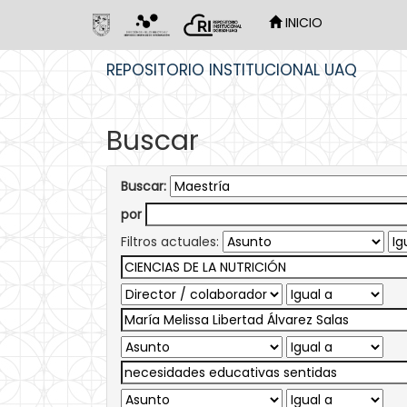
INICIO
Skip
REPOSITORIO INSTITUCIONAL UAQ
navigation
Buscar
Buscar:
por
Filtros actuales: