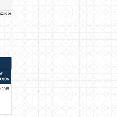
anzados
DE
ACIÓN
-2018