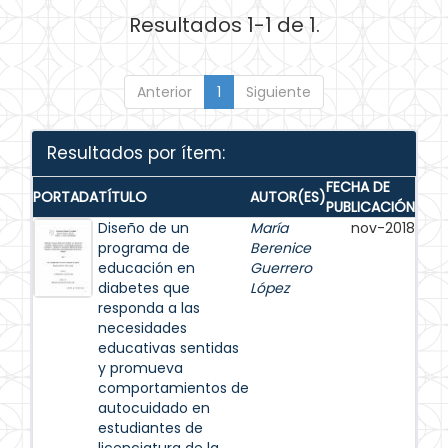
Resultados 1-1 de 1.
Anterior
1
Siguiente
Resultados por ítem:
FECHA DE
PORTADA
TÍTULO
AUTOR(ES)
PUBLICACIÓN
Diseño de un
María
nov-2018
programa de
Berenice
educación en
Guerrero
diabetes que
López
responda a las
necesidades
educativas sentidas
y promueva
comportamientos de
autocuidado en
estudiantes de