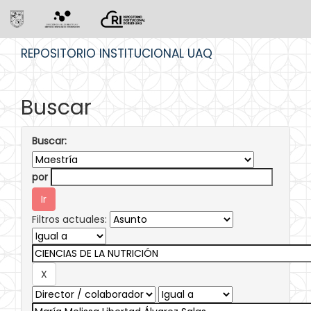
Skip
REPOSITORIO INSTITUCIONAL UAQ
navigation
Buscar
Buscar:
por
Filtros actuales: