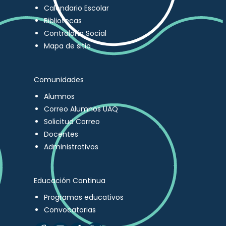
Calendario Escolar
Bibliotecas
Contraloría Social
Mapa de sitio
Comunidades
Alumnos
Correo Alumnos UAQ
Solicitud Correo
Docentes
Administrativos
Educación Continua
Programas educativos
Convocatorias