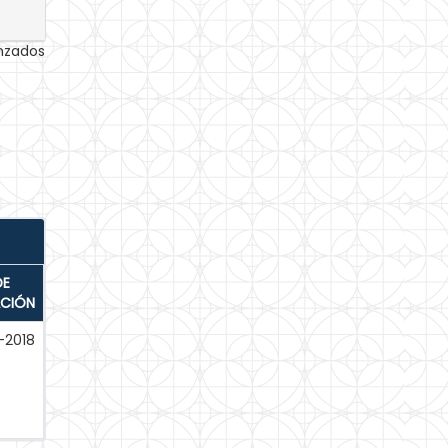
anzados
DE
ACIÓN
-2018