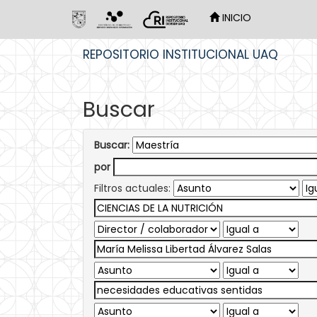
INICIO
Skip
REPOSITORIO INSTITUCIONAL UAQ
navigation
Buscar
Buscar:
por
Filtros actuales: