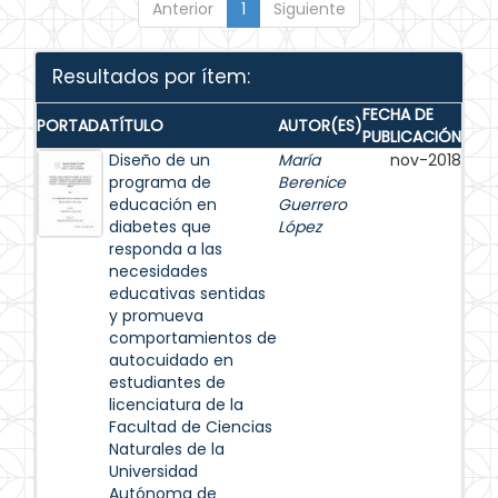
Anterior
1
Siguiente
Resultados por ítem:
FECHA DE
PORTADA
TÍTULO
AUTOR(ES)
PUBLICACIÓN
Diseño de un
María
nov-2018
programa de
Berenice
educación en
Guerrero
diabetes que
López
responda a las
necesidades
educativas sentidas
y promueva
comportamientos de
autocuidado en
estudiantes de
licenciatura de la
Facultad de Ciencias
Naturales de la
Universidad
Autónoma de