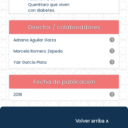
Querétaro que viven
con diabetes.
Director / colaboradores
Adriana Aguilar Garza
1
Marcela Romero Zepeda
1
Yair García Plata
1
Fecha de publicación
2018
1
Volver arriba ∧