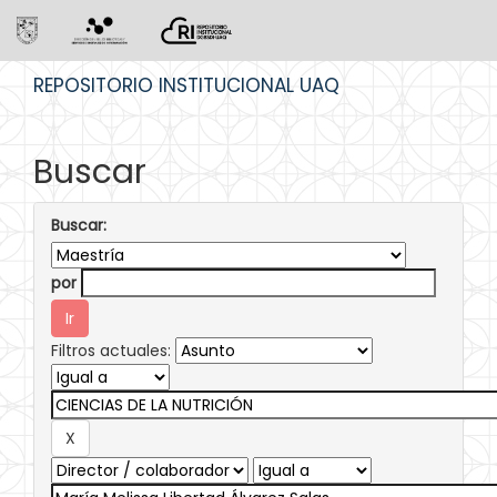
Skip
REPOSITORIO INSTITUCIONAL UAQ
navigation
Buscar
Buscar:
por
Filtros actuales: