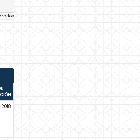
anzados
DE
ACIÓN
-2018