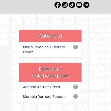
Autor(es)
María Berenice Guerrero
1
López
Director /
colaboradores
Adriana Aguilar Garza
1
Marcela Romero Zepeda
1