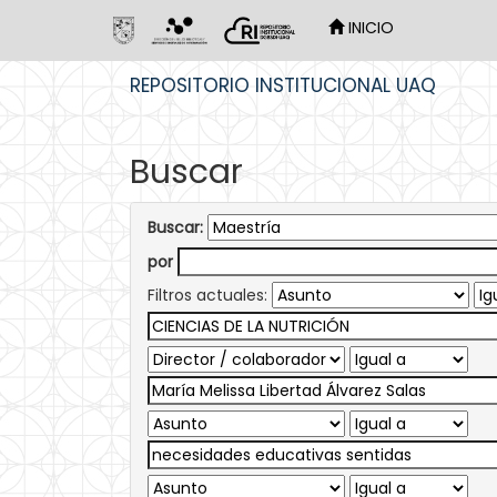
INICIO
Skip
REPOSITORIO INSTITUCIONAL UAQ
navigation
Buscar
Buscar:
por
Filtros actuales: