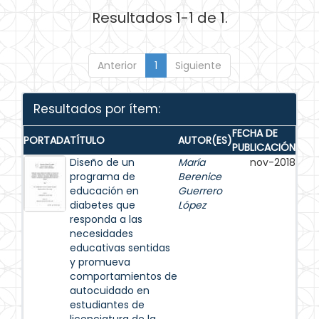
Resultados 1-1 de 1.
Anterior
1
Siguiente
Resultados por ítem:
FECHA DE
PORTADA
TÍTULO
AUTOR(ES)
PUBLICACIÓN
Diseño de un
María
nov-2018
programa de
Berenice
educación en
Guerrero
diabetes que
López
responda a las
necesidades
educativas sentidas
y promueva
comportamientos de
autocuidado en
estudiantes de