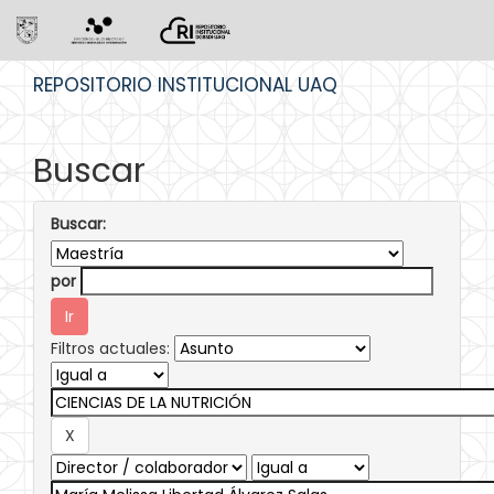
Skip
REPOSITORIO INSTITUCIONAL UAQ
navigation
Buscar
Buscar:
por
Filtros actuales: