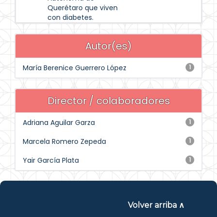
Querétaro que viven
con diabetes.
Autor(es)
María Berenice Guerrero López
1
Director / colaboradores
Adriana Aguilar Garza
1
Marcela Romero Zepeda
1
Yair García Plata
1
Volver arriba ∧