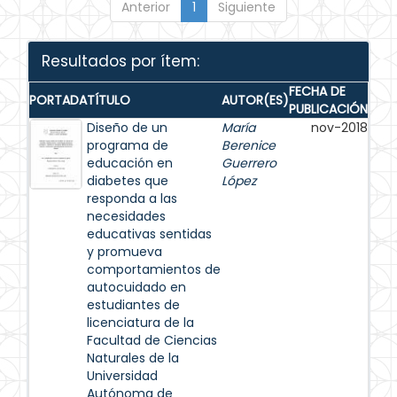
Anterior
1
Siguiente
Resultados por ítem:
FECHA DE
PORTADA
TÍTULO
AUTOR(ES)
PUBLICACIÓN
Diseño de un
María
nov-2018
programa de
Berenice
educación en
Guerrero
diabetes que
López
responda a las
necesidades
educativas sentidas
y promueva
comportamientos de
autocuidado en
estudiantes de
licenciatura de la
Facultad de Ciencias
Naturales de la
Universidad
Autónoma de