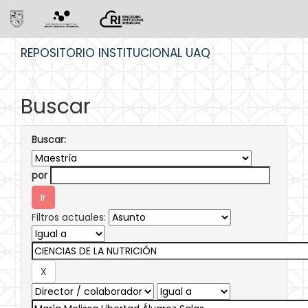
Skip
REPOSITORIO INSTITUCIONAL UAQ
navigation
Buscar
Buscar:
por
Filtros actuales: