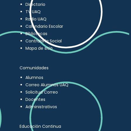
Directorio
TV UAQ
Radio UAQ
Calendario Escolar
Bibliotecas
Contraloría Social
Mapa de sitio
Comunidades
Alumnos
Correo Alumnos UAQ
Solicitud Correo
Docentes
Administrativos
Educación Continua