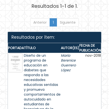
Resultados 1-1 de 1.
Anterior
1
Siguiente
Resultados por ítem:
FECHA DE
PORTADA
TÍTULO
AUTOR(ES)
PUBLICACIÓN
Diseño de un
María
nov-2018
programa de
Berenice
educación en
Guerrero
diabetes que
López
responda a las
necesidades
educativas sentidas
y promueva
comportamientos de
autocuidado en
estudiantes de