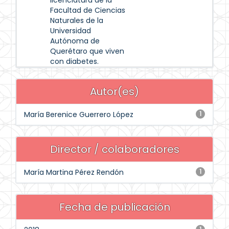
licenciatura de la
Facultad de Ciencias
Naturales de la
Universidad
Autónoma de
Querétaro que viven
con diabetes.
Autor(es)
María Berenice Guerrero López
1
Director / colaboradores
María Martina Pérez Rendón
1
Fecha de publicación