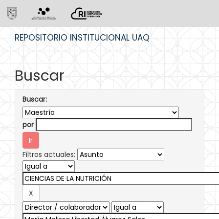
Skip
REPOSITORIO INSTITUCIONAL UAQ
navigation
Buscar
Buscar:
por
Filtros actuales: