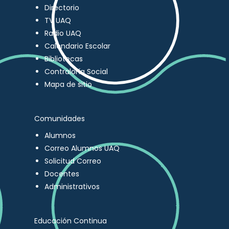
Directorio
TV UAQ
Radio UAQ
Calendario Escolar
Bibliotecas
Contraloría Social
Mapa de sitio
Comunidades
Alumnos
Correo Alumnos UAQ
Solicitud Correo
Docentes
Administrativos
Educación Continua