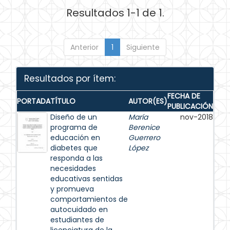
Resultados 1-1 de 1.
Anterior
1
Siguiente
Resultados por ítem:
FECHA DE
PORTADA
TÍTULO
AUTOR(ES)
PUBLICACIÓN
Diseño de un
María
nov-2018
programa de
Berenice
educación en
Guerrero
diabetes que
López
responda a las
necesidades
educativas sentidas
y promueva
comportamientos de
autocuidado en
estudiantes de