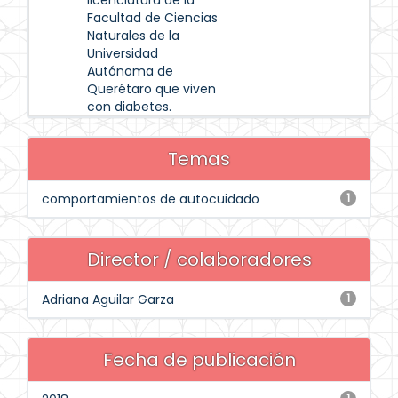
licenciatura de la
Facultad de Ciencias
Naturales de la
Universidad
Autónoma de
Querétaro que viven
con diabetes.
Temas
comportamientos de autocuidado
1
Director / colaboradores
Adriana Aguilar Garza
1
Fecha de publicación