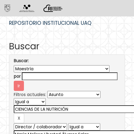
Skip
REPOSITORIO INSTITUCIONAL UAQ
navigation
Buscar
Buscar:
por
Filtros actuales: