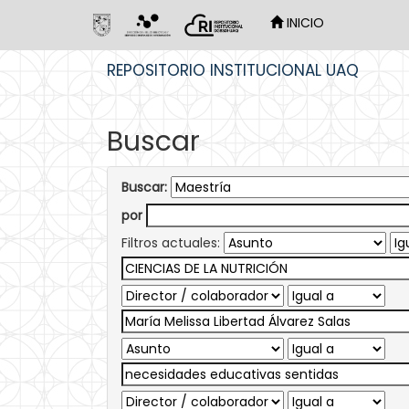
INICIO
Skip
REPOSITORIO INSTITUCIONAL UAQ
navigation
Buscar
Buscar:
por
Filtros actuales: