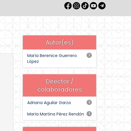
Autor(es)
María Berenice Guerrero
1
López
Director /
colaboradores
Adriana Aguilar Garza
1
María Martina Pérez Rendón
1