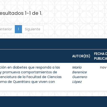
esultados 1-1 de 1.
Anterior
1
Siguiente
FECHA 
AUTOR(ES)
PUBLIC
ión en diabetes que responda a las
María
nov
s y promueva comportamientos de
Berenice
enciatura de la Facultad de Ciencias
Guerrero
noma de Querétaro que viven con
López