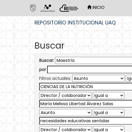
INICIO
Skip
REPOSITORIO INSTITUCIONAL UAQ
navigation
Buscar
Buscar:
por
Filtros actuales: