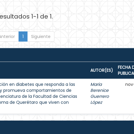
esultados 1-1 de 1.
Anterior
1
Siguiente
FECHA 
AUTOR(ES)
PUBLIC
ión en diabetes que responda a las
María
nov
s y promueva comportamientos de
Berenice
enciatura de la Facultad de Ciencias
Guerrero
noma de Querétaro que viven con
López