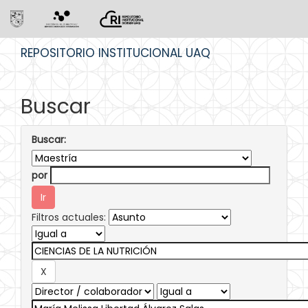
Skip
REPOSITORIO INSTITUCIONAL UAQ
navigation
Buscar
Buscar:
por
Filtros actuales: