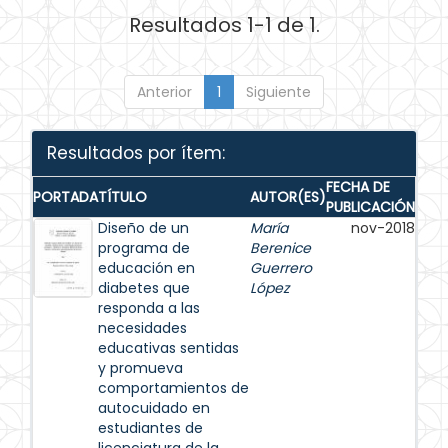
Resultados 1-1 de 1.
Anterior
1
Siguiente
Resultados por ítem:
FECHA DE
PORTADA
TÍTULO
AUTOR(ES)
PUBLICACIÓN
Diseño de un
María
nov-2018
programa de
Berenice
educación en
Guerrero
diabetes que
López
responda a las
necesidades
educativas sentidas
y promueva
comportamientos de
autocuidado en
estudiantes de