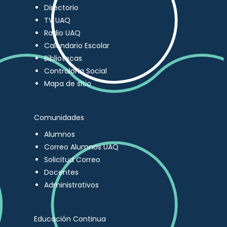
Directorio
TV UAQ
Radio UAQ
Calendario Escolar
Bibliotecas
Contraloría Social
Mapa de sitio
Comunidades
Alumnos
Correo Alumnos UAQ
Solicitud Correo
Docentes
Administrativos
Educación Continua