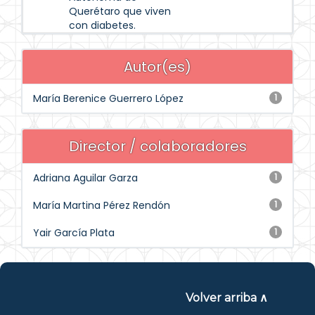
Querétaro que viven
con diabetes.
Autor(es)
María Berenice Guerrero López
1
Director / colaboradores
Adriana Aguilar Garza
1
María Martina Pérez Rendón
1
Yair García Plata
1
Volver arriba ∧