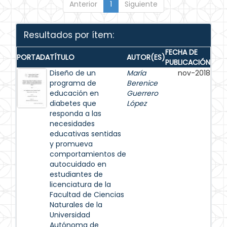
Anterior
1
Siguiente
Resultados por ítem:
FECHA DE
PORTADA
TÍTULO
AUTOR(ES)
PUBLICACIÓN
Diseño de un
María
nov-2018
programa de
Berenice
educación en
Guerrero
diabetes que
López
responda a las
necesidades
educativas sentidas
y promueva
comportamientos de
autocuidado en
estudiantes de
licenciatura de la
Facultad de Ciencias
Naturales de la
Universidad
Autónoma de