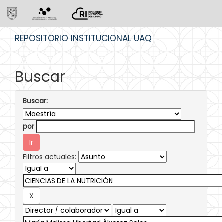
Skip
REPOSITORIO INSTITUCIONAL UAQ
navigation
Buscar
Buscar:
por
Filtros actuales: