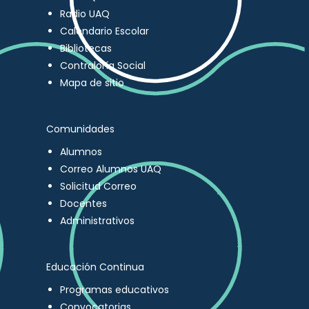
Radio UAQ
Calendario Escolar
Bibliotecas
Contraloría Social
Mapa de sitio
Comunidades
Alumnos
Correo Alumnos UAQ
Solicitud Correo
Docentes
Administrativos
Educación Continua
Programas educativos
Convocatorias