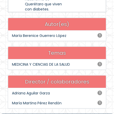
Querétaro que viven
con diabetes.
Autor(es)
María Berenice Guerrero López
1
Temas
MEDICINA Y CIENCIAS DE LA SALUD
1
Director / colaboradores
Adriana Aguilar Garza
1
María Martina Pérez Rendón
1