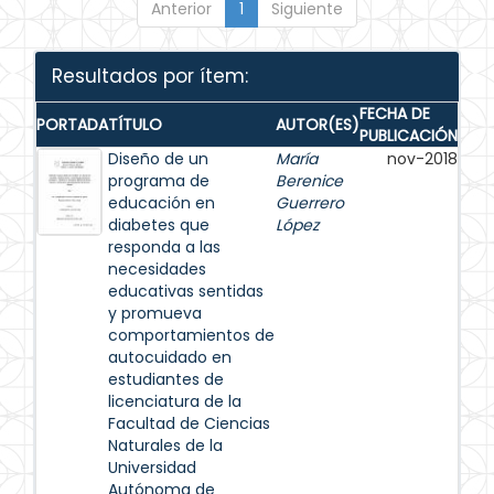
Anterior
1
Siguiente
Resultados por ítem:
FECHA DE
PORTADA
TÍTULO
AUTOR(ES)
PUBLICACIÓN
Diseño de un
María
nov-2018
programa de
Berenice
educación en
Guerrero
diabetes que
López
responda a las
necesidades
educativas sentidas
y promueva
comportamientos de
autocuidado en
estudiantes de
licenciatura de la
Facultad de Ciencias
Naturales de la
Universidad
Autónoma de