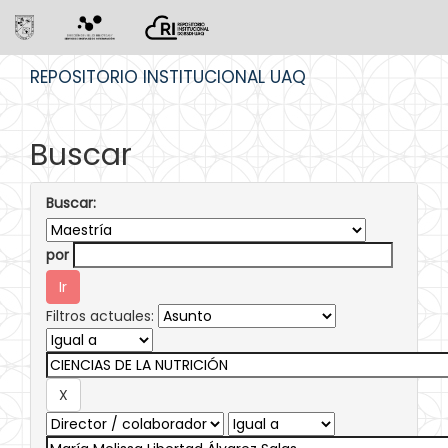
Skip
REPOSITORIO INSTITUCIONAL UAQ
navigation
Buscar
Buscar:
por
Filtros actuales: