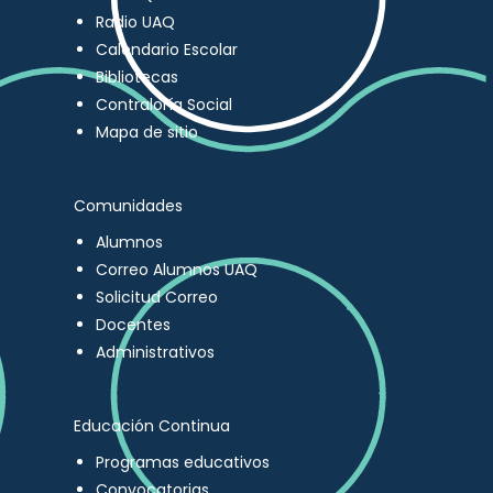
Radio UAQ
Calendario Escolar
Bibliotecas
Contraloría Social
Mapa de sitio
Comunidades
Alumnos
Correo Alumnos UAQ
Solicitud Correo
Docentes
Administrativos
Educación Continua
Programas educativos
Convocatorias