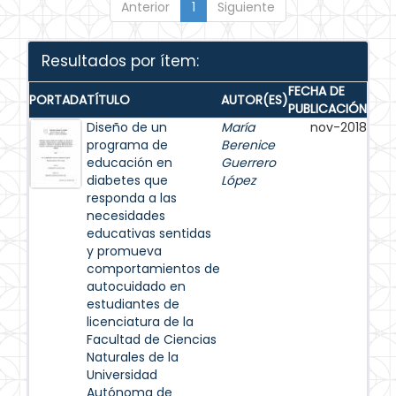
Anterior
1
Siguiente
Resultados por ítem:
FECHA DE
PORTADA
TÍTULO
AUTOR(ES)
PUBLICACIÓN
Diseño de un
María
nov-2018
programa de
Berenice
educación en
Guerrero
diabetes que
López
responda a las
necesidades
educativas sentidas
y promueva
comportamientos de
autocuidado en
estudiantes de
licenciatura de la
Facultad de Ciencias
Naturales de la
Universidad
Autónoma de