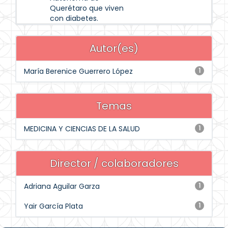
Querétaro que viven
con diabetes.
Autor(es)
María Berenice Guerrero López
1
Temas
MEDICINA Y CIENCIAS DE LA SALUD
1
Director / colaboradores
Adriana Aguilar Garza
1
Yair García Plata
1