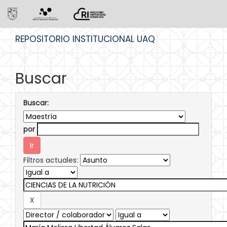
Skip
REPOSITORIO INSTITUCIONAL UAQ
navigation
Buscar
Buscar:
por
Filtros actuales: