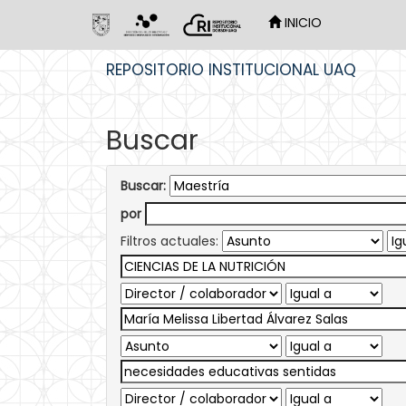
INICIO
Skip
REPOSITORIO INSTITUCIONAL UAQ
navigation
Buscar
Buscar:
por
Filtros actuales: