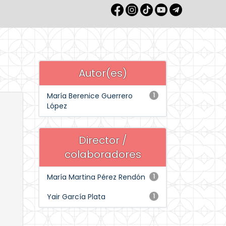
Autor(es)
María Berenice Guerrero
1
López
Director /
colaboradores
María Martina Pérez Rendón
1
Yair García Plata
1