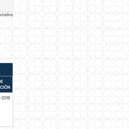
anzados
DE
ACIÓN
-2018