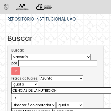
Skip
REPOSITORIO INSTITUCIONAL UAQ
navigation
Buscar
Buscar:
por
Filtros actuales: