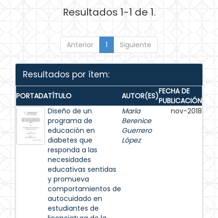
Resultados 1-1 de 1.
Anterior
1
Siguiente
Resultados por ítem:
FECHA DE
PORTADA
TÍTULO
AUTOR(ES)
PUBLICACIÓN
Diseño de un
María
nov-2018
programa de
Berenice
educación en
Guerrero
diabetes que
López
responda a las
necesidades
educativas sentidas
y promueva
comportamientos de
autocuidado en
estudiantes de