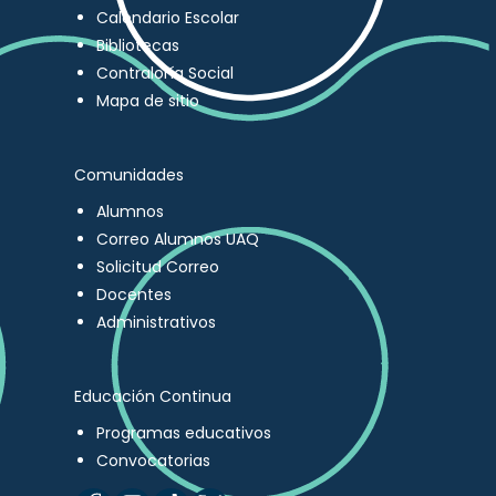
Calendario Escolar
Bibliotecas
Contraloría Social
Mapa de sitio
Comunidades
Alumnos
Correo Alumnos UAQ
Solicitud Correo
Docentes
Administrativos
Educación Continua
Programas educativos
Convocatorias