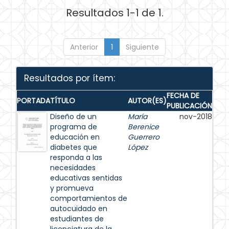
Resultados 1-1 de 1.
Anterior
1
Siguiente
Resultados por ítem:
FECHA DE
PORTADA
TÍTULO
AUTOR(ES)
PUBLICACIÓN
Diseño de un
María
nov-2018
programa de
Berenice
educación en
Guerrero
diabetes que
López
responda a las
necesidades
educativas sentidas
y promueva
comportamientos de
autocuidado en
estudiantes de