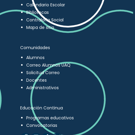
Calendario Escolar
Bibliotecas
Contraloría Social
Mapa de sitio
Comunidades
Alumnos
Correo Alumnos UAQ
Solicitud Correo
Docentes
Administrativos
Educación Continua
Programas educativos
Convocatorias