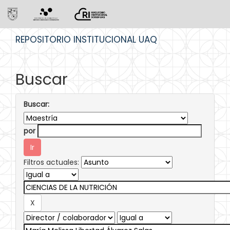
Skip
REPOSITORIO INSTITUCIONAL UAQ
navigation
Buscar
Buscar:
por
Filtros actuales: