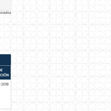
anzados
DE
ACIÓN
-2018