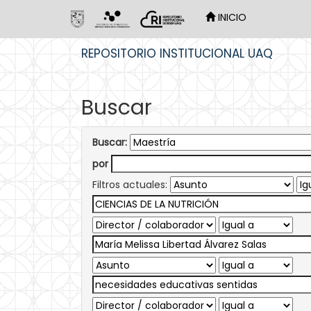
INICIO
Skip
REPOSITORIO INSTITUCIONAL UAQ
navigation
Buscar
Buscar:
por
Filtros actuales: