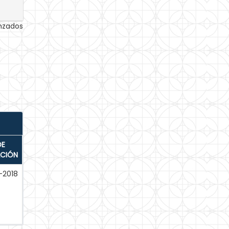
anzados
DE
ACIÓN
-2018