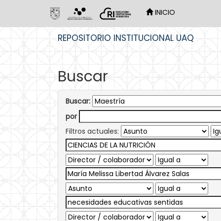
INICIO
Skip
REPOSITORIO INSTITUCIONAL UAQ
navigation
Buscar
Buscar:
por
Filtros actuales: