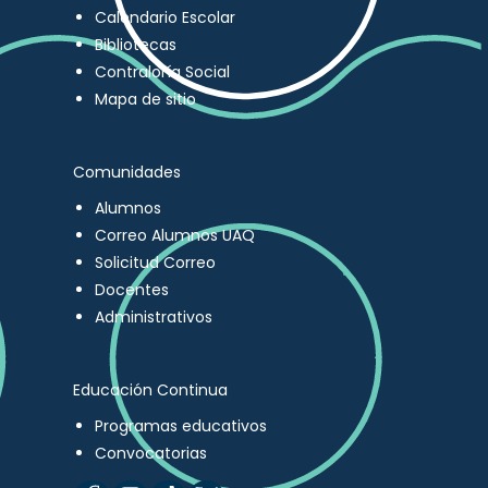
Calendario Escolar
Bibliotecas
Contraloría Social
Mapa de sitio
Comunidades
Alumnos
Correo Alumnos UAQ
Solicitud Correo
Docentes
Administrativos
Educación Continua
Programas educativos
Convocatorias