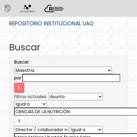
Skip
REPOSITORIO INSTITUCIONAL UAQ
navigation
Buscar
Buscar:
por
Filtros actuales: