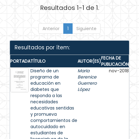
Resultados 1-1 de 1.
Anterior
1
Siguiente
Resultados por ítem:
FECHA DE
PORTADA
TÍTULO
AUTOR(ES)
PUBLICACIÓN
Diseño de un
María
nov-2018
programa de
Berenice
educación en
Guerrero
diabetes que
López
responda a las
necesidades
educativas sentidas
y promueva
comportamientos de
autocuidado en
estudiantes de