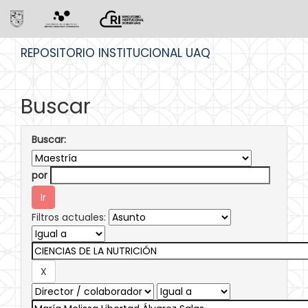
Skip
REPOSITORIO INSTITUCIONAL UAQ
navigation
Buscar
Buscar:
por
Filtros actuales: