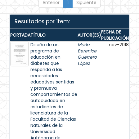
Anterior
1
Siguiente
Resultados por ítem:
FECHA DE
PORTADA
TÍTULO
AUTOR(ES)
PUBLICACIÓN
Diseño de un
María
nov-2018
programa de
Berenice
educación en
Guerrero
diabetes que
López
responda a las
necesidades
educativas sentidas
y promueva
comportamientos de
autocuidado en
estudiantes de
licenciatura de la
Facultad de Ciencias
Naturales de la
Universidad
Autónoma de