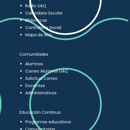
Radio UAQ
Calendario Escolar
Bibliotecas
Contraloría Social
Mapa de sitio
Comunidades
Alumnos
Correo Alumnos UAQ
Solicitud Correo
Docentes
Administrativos
Educación Continua
Programas educativos
Convocatorias