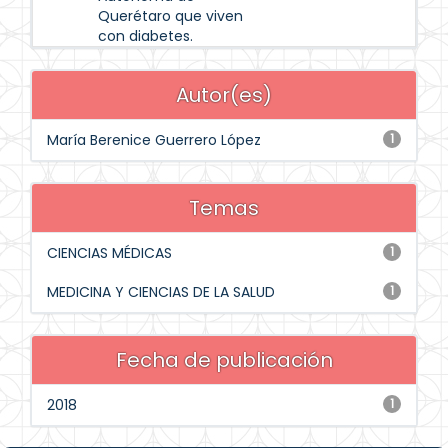
Querétaro que viven
con diabetes.
Autor(es)
María Berenice Guerrero López
1
Temas
CIENCIAS MÉDICAS
1
MEDICINA Y CIENCIAS DE LA SALUD
1
Fecha de publicación
2018
1