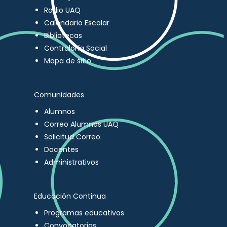
Radio UAQ
Calendario Escolar
Bibliotecas
Contraloría Social
Mapa de sitio
Comunidades
Alumnos
Correo Alumnos UAQ
Solicitud Correo
Docentes
Administrativos
Educación Continua
Programas educativos
Convocatorias