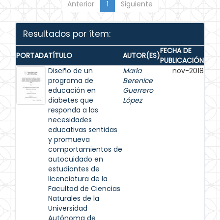
Anterior
1
Siguiente
Resultados por ítem:
FECHA DE
PORTADA
TÍTULO
AUTOR(ES)
PUBLICACIÓN
Diseño de un
María
nov-2018
programa de
Berenice
educación en
Guerrero
diabetes que
López
responda a las
necesidades
educativas sentidas
y promueva
comportamientos de
autocuidado en
estudiantes de
licenciatura de la
Facultad de Ciencias
Naturales de la
Universidad
Autónoma de