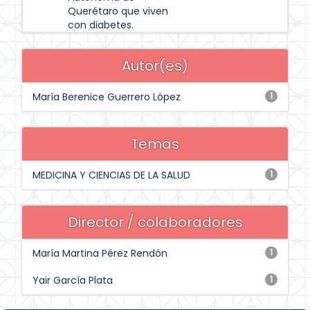
Querétaro que viven
con diabetes.
Autor(es)
María Berenice Guerrero López
1
Temas
MEDICINA Y CIENCIAS DE LA SALUD
1
Director / colaboradores
María Martina Pérez Rendón
1
Yair García Plata
1