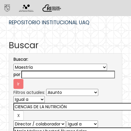
Skip
REPOSITORIO INSTITUCIONAL UAQ
navigation
Buscar
Buscar:
por
Filtros actuales: