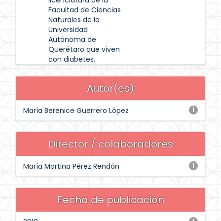
licenciatura de la
Facultad de Ciencias
Naturales de la
Universidad
Autónoma de
Querétaro que viven
con diabetes.
Autor(es)
María Berenice Guerrero López
1
Director / colaboradores
María Martina Pérez Rendón
1
Fecha de publicación