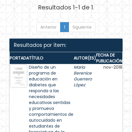
Resultados 1-1 de 1.
Anterior
1
Siguiente
Resultados por ítem:
FECHA DE
PORTADA
TÍTULO
AUTOR(ES)
PUBLICACIÓN
Diseño de un
María
nov-2018
programa de
Berenice
educación en
Guerrero
diabetes que
López
responda a las
necesidades
educativas sentidas
y promueva
comportamientos de
autocuidado en
estudiantes de