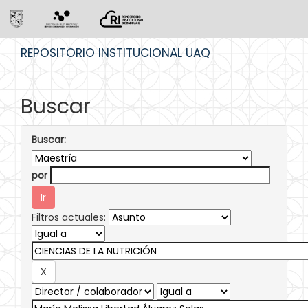
Skip
REPOSITORIO INSTITUCIONAL UAQ
navigation
Buscar
Buscar:
por
Filtros actuales: