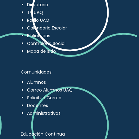
Directorio
TV UAQ
Radio UAQ
Calendario Escolar
Bibliotecas
Contraloría Social
Mapa de sitio
Comunidades
Alumnos
Correo Alumnos UAQ
Solicitud Correo
Docentes
Administrativos
Educación Continua